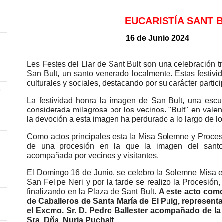
EUCARISTÍA SANT 
16 de Junio 2024
Les Festes del Llar de Sant Bult son una celebración t
San Bult, un santo venerado localmente. Estas festivi
culturales y sociales, destacando por su carácter partici
o
La festividad honra la imagen de San Bult, una escul
considerada milagrosa por los vecinos. "Bult" en valenc
la devoción a esta imagen ha perdurado a lo largo de lo
Como actos principales esta la Misa Solemne y Proces
de una procesión en la que la imagen del santo r
acompañada por vecinos y visitantes.
El Domingo 16 de Junio, se celebro la Solemne Misa 
San Felipe Neri y por la tarde se realizo la Procesión, 
finalizando en la Plaza de Sant Bult.
A este acto como
de Caballeros de Santa María de El Puig, represent
el Excmo. Sr. D. Pedro Ballester acompañado de l
Sra. Dña. Nuria Puchalt