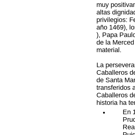
muy positiva
altas dignida
privilegios: 
año 1469), lo
), Papa Paul
de la Merced 
material.
La perseveran
Caballeros de
de Santa Mar
transferidos 
Caballeros d
historia ha te
En 
Pru
Rea
Puig