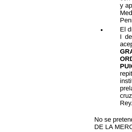
y ap
Med
Peni
El 
I d
ace
GR
ORD
PUI
rep
ins
pre
cru
Rey
No se preten
DE LA MERCE