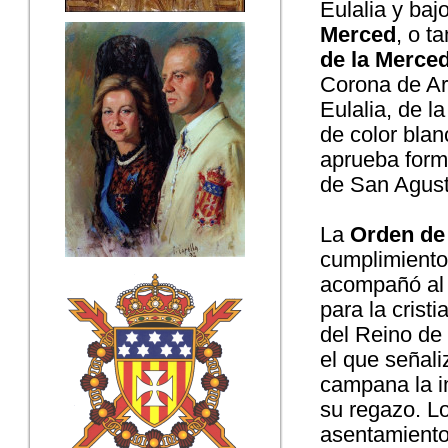
Eulalia y bajo
Merced
, o t
de la Merce
Corona de Ar
Eulalia, de l
de color blan
aprueba form
de San Agust
La
Orden de 
cumplimiento
acompañó al 
para la cristi
del Reino de
el que señali
campana la i
su regazo. Lo
asentamiento