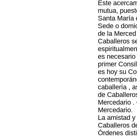
Este acercami
mutua, puest
Santa María d
Sede o domici
de la Merced
Caballeros s
espiritualme
es necesario
primer Consil
es hoy su Con
contemporáne
caballería , 
de Caballero
Mercedario .
Mercedario.
La amistad y
Caballeros d
Órdenes disti