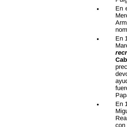
En 
Mer
Arm
nom
En 1
Mar
rec
Cab
prec
devo
ayu
fue
Papa
En 1
Mig
Rea
con 