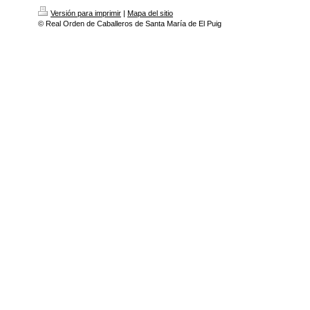
Versión para imprimir
|
Mapa del sitio
© Real Orden de Caballeros de Santa María de El Puig