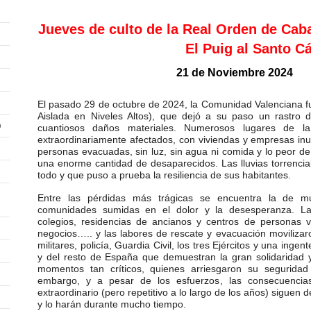
Jueves de culto de la Real Orden de Caba
El Puig al Santo Cá
21 de Noviembre 2024
El pasado 29 de octubre de 2024, la Comunidad Valenciana 
Aislada en Niveles Altos), que dejó a su paso un rastro 
o
cuantiosos daños materiales. Numerosos lugares de la
extraordinariamente afectados, con viviendas y empresas inu
personas evacuadas, sin luz, sin agua ni comida y lo peor de
una enorme cantidad de desaparecidos. Las lluvias torrenci
todo y que puso a prueba la resiliencia de sus habitantes.
Entre las pérdidas más trágicas se encuentra la de mu
comunidades sumidas en el dolor y la desesperanza. La
colegios, residencias de ancianos y centros de personas vu
negocios….. y las labores de rescate y evacuación movilizar
militares, policía, Guardia Civil, los tres Ejércitos y una inge
y del resto de España que demuestran la gran solidaridad y
momentos tan críticos, quienes arriesgaron su seguridad
embargo, y a pesar de los esfuerzos, las consecuencia
extraordinario (pero repetitivo a lo largo de los años) siguen 
y lo harán durante mucho tiempo.