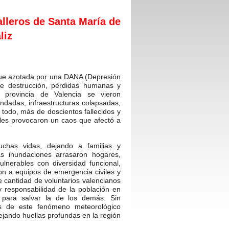
lleros de Santa María de
liz
fue azotada por una DANA (Depresión
de destrucción, pérdidas humanas y
 provincia de Valencia se vieron
ndadas, infraestructuras colapsadas,
 todo, más de doscientos fallecidos y
ales provocaron un caos que afectó a
chas vidas, dejando a familias y
s inundaciones arrasaron hogares,
lnerables con diversidad funcional,
on a equipos de emergencia civiles y
nte cantidad de voluntarios valencianos
 responsabilidad de la población en
 para salvar la de los demás. Sin
s de este fenómeno meteorológico
dejando huellas profundas en la región