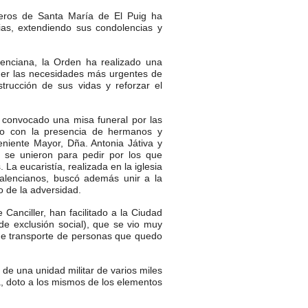
leros de Santa María de El Puig ha
lias, extendiendo sus condolencias y
nciana, la Orden ha realizado una
der las necesidades más urgentes de
strucción de sus vidas y reforzar el
 convocado una misa funeral por las
nto con la presencia de hermanos y
eniente Mayor, Dña. Antonia Játiva y
 se unieron para pedir por los que
 La eucaristía, realizada en la iglesia
valencianos, buscó además unir a la
 de la adversidad.
Canciller, han facilitado a la Ciudad
e exclusión social), que se vio muy
 de transporte de personas que quedo
 de una unidad militar de varios miles
a, doto a los mismos de los elementos