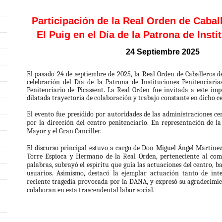
Participación de la Real Orden de Cabal
El Puig en el Día de la Patrona de Inst
24 Septiembre 2025
El pasado 24 de septiembre de 2025, la Real Orden de Caballeros d
celebración del Día de la Patrona de Instituciones Penitenciaria
Penitenciario de Picassent. La Real Orden fue invitada a este i
dilatada trayectoria de colaboración y trabajo constante en dicho c
El evento fue presidido por autoridades de las administraciones c
por la dirección del centro penitenciario. En representación de l
Mayor y el Gran Canciller.
El discurso principal estuvo a cargo de Don Miguel Ángel Martínez,
Torre Espioca y Hermano de la Real Orden, perteneciente al comp
palabras, subrayó el espíritu que guía las actuaciones del centro, ba
usuarios. Asimismo, destacó la ejemplar actuación tanto de in
reciente tragedia provocada por la DANA, y expresó su agradecimie
colaboran en esta trascendental labor social.