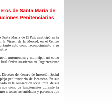
leros de Santa María de
ituciones Penitenciarias
e Santa María de El Puig participó en la
s, la Virgen de la Merced, en el Centro
mportante acto como reconocimiento a su
entro.
entral, autonómica y municipal, así como
a Real Orden asistieron su Lugarteniente
 Director del Centro de Inserción Social
lejo penitenciario de Picassent. En sus
sado en la reinserción social total de sus
ternos como de funcionarios durante la
nto a todas las entidades y personas que