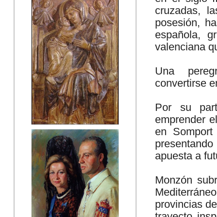
cruzadas, l
posesión, ha
española, g
valenciana q
Una peregr
convertirse e
Por su par
emprender el
en Somport 
presentando
apuesta a fut
Monzón subr
Mediterráneo
provincias de
trayecto insp