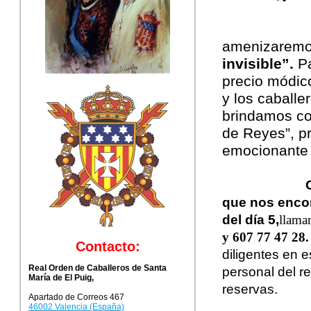
amenizaremo
invisible”.
Pa
precio módico
y los caballe
brindamos co
de Reyes”, p
emocionante 
que nos encon
del día 5,
llama
y 607 77 47 28.
Contacto:
diligentes en e
Real Orden de Caballeros de Santa
personal del r
María de El Puig,
reservas.
Apartado de Correos 467
46002 Valencia (España)