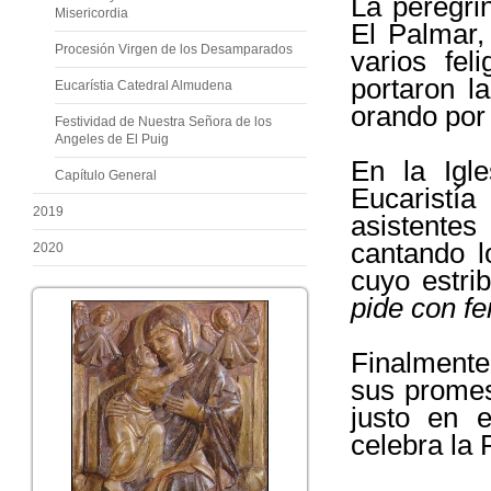
La peregri
Misericordia
El Palmar,
Procesión Virgen de los Desamparados
varios fel
portaron l
Eucarístia Catedral Almudena
orando por 
Festividad de Nuestra Señora de los
Angeles de El Puig
En la Ig
Capítulo General
Eucaristía
2019
asistentes
cantando l
2020
cuyo estrib
pide con fe
Finalmente
sus promes
justo en 
celebra la 